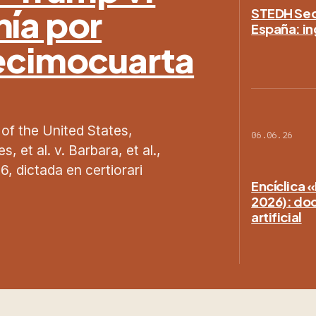
nía por
STEDH Secc
España: in
Decimocuarta
 of the United States,
06.06.26
 et al. v. Barbara, et al.,
, dictada en certiorari
Encíclica 
2026): doct
artificial