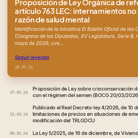
Proposición de Ley Orgánica de re
artículo 763 LEC: internamientos no
razón de salud mental
Identificación de la iniciativa El Boletín Oficial de las
(Congreso de los Diputados, XV Legislatura, Serie B, 
mayo de 2026; cve…
Seguir leyendo
28.05.26
Proposición de Ley sobre crioconservación d
27.03.26
con el régimen del semen (BOCG 20/03/2026
Publicado el Real Decreto-ley 4/2026, de 10 d
limitaciones de precios en situaciones de em
13.02.26
modificación del TRLGDCU
La Ley 5/2025, de 16 de diciembre, de Vivien
08.01.26