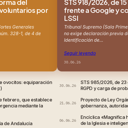
forma del
STS 918/2026, de 15 
 voluntarios por
frente a Google y co
LSSI
 Cortes Generales
Tribunal Supremo (Sala Primer
núm. 328-1, de 4 de
no exige declaración previa de
Identificación de…
Seguir leyendo
30.06.26
e ovocitos: equiparación
STS 985/2026, de 23 d
30.06.26
)
RGPD y carga de probar
e febrero, que establece
Proyecto de Ley Orgán
21.06.26
ergencia mediante la
gobernanza, autorida
Encíclica «Magnifica 
06.06.26
de la Iglesia e inteligen
da de Andalucía