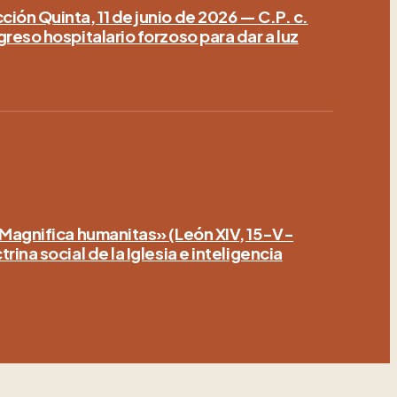
ión Quinta, 11 de junio de 2026 — C.P. c.
greso hospitalario forzoso para dar a luz
«Magnifica humanitas» (León XIV, 15-V-
rina social de la Iglesia e inteligencia