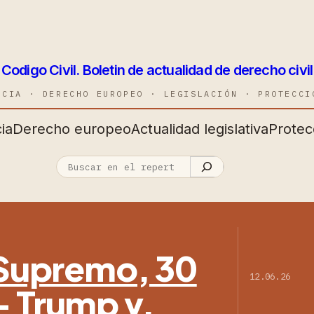
Codigo Civil. Boletin de actualidad de derecho civil
NCIA · DERECHO EUROPEO · LEGISLACIÓN · PROTECCI
ia
Derecho europeo
Actualidad legislativa
Protec
l Supremo, 30
12.06.26
— Trump v.