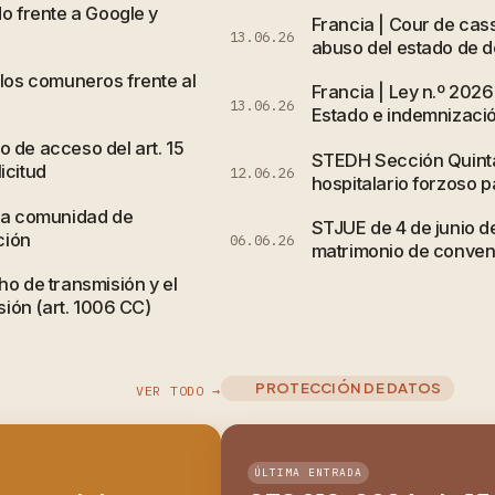
do frente a Google y
Francia | Cour de cass
13.06.26
abuso del estado de de
 los comuneros frente al
Francia | Ley n.º 2026
13.06.26
Estado e indemnizació
 de acceso del art. 15
STEDH Sección Quinta,
icitud
12.06.26
hospitalario forzoso p
 la comunidad de
STJUE de 4 de junio 
ción
06.06.26
matrimonio de conveni
ho de transmisión y el
sión (art. 1006 CC)
PROTECCIÓN DE DATOS
VER TODO →
ÚLTIMA ENTRADA