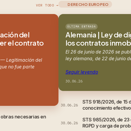
DERECHO EUROPEO
VER TODO →
ÚLTIMA ENTRADA
mación del
Alemania | Ley de di
er el contrato
los contratos inmobil
El 26 de junio de 2026 se publ
ley alemana, de 22 de junio d
 — Legitimación del
 que no fue parte
Seguir leyendo
30.06.26
STS 918/2026, de 15 de
30.06.26
conocimiento efectivo 
e obras necesarias en
STS 985/2026, de 23 d
30.06.26
RGPD y carga de probar