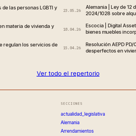
Alemania | Ley de 12 
 de las personas LGBTI y
23.05.26
2024/1028 sobre alqui
Escocia | Digital Asse
n materia de vivienda y
18.04.26
bienes muebles incor
Resolución AEPD PD/
e regulan los servicios de
15.04.26
desperfectos en vivi
Ver todo el repertorio
SECCIONES
actualidad_legislativa
Alemania
Arrendamientos