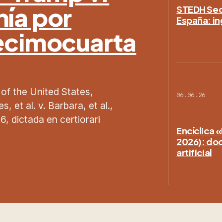
nía por
STEDH Secc
España: in
Decimocuarta
 of the United States,
06.06.26
 et al. v. Barbara, et al.,
, dictada en certiorari
Encíclica 
2026): doct
artificial