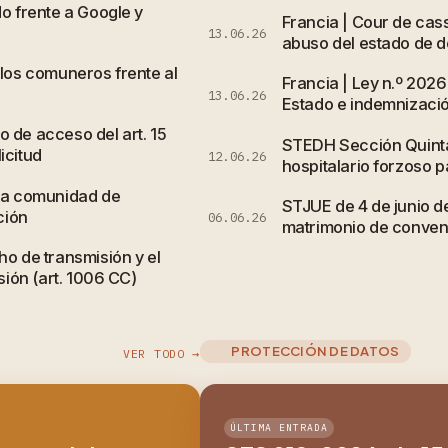
do frente a Google y
Francia | Cour de cass
13.06.26
abuso del estado de de
 los comuneros frente al
Francia | Ley n.º 2026
13.06.26
Estado e indemnizació
 de acceso del art. 15
STEDH Sección Quinta,
icitud
12.06.26
hospitalario forzoso p
 la comunidad de
STJUE de 4 de junio 
ción
06.06.26
matrimonio de conveni
ho de transmisión y el
sión (art. 1006 CC)
PROTECCIÓN DE DATOS
VER TODO →
ÚLTIMA ENTRADA