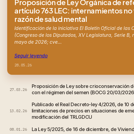
Proposición de Ley Orgánica de re
artículo 763 LEC: internamientos no
razón de salud mental
Identificación de la iniciativa El Boletín Oficial de las
(Congreso de los Diputados, XV Legislatura, Serie B, 
mayo de 2026; cve…
Seguir leyendo
28.05.26
Proposición de Ley sobre crioconservación d
27.03.26
con el régimen del semen (BOCG 20/03/2026
Publicado el Real Decreto-ley 4/2026, de 10 d
limitaciones de precios en situaciones de em
13.02.26
modificación del TRLGDCU
La Ley 5/2025, de 16 de diciembre, de Vivien
08.01.26