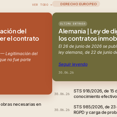
DERECHO EUROPEO
VER TODO →
ÚLTIMA ENTRADA
mación del
Alemania | Ley de di
er el contrato
los contratos inmobil
El 26 de junio de 2026 se publ
ley alemana, de 22 de junio d
 — Legitimación del
 que no fue parte
Seguir leyendo
30.06.26
STS 918/2026, de 15 de
30.06.26
conocimiento efectivo 
e obras necesarias en
STS 985/2026, de 23 d
30.06.26
RGPD y carga de probar