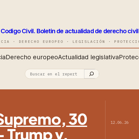
Codigo Civil. Boletin de actualidad de derecho civil
NCIA · DERECHO EUROPEO · LEGISLACIÓN · PROTECCI
ia
Derecho europeo
Actualidad legislativa
Protec
l Supremo, 30
12.06.26
— Trump v.