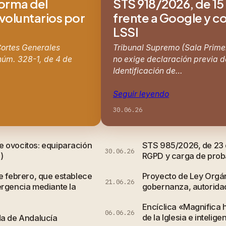
forma del
STS 918/2026, de 15 
 voluntarios por
frente a Google y co
LSSI
 Cortes Generales
Tribunal Supremo (Sala Primer
núm. 328-1, de 4 de
no exige declaración previa de
Identificación de…
Seguir leyendo
30.06.26
e ovocitos: equiparación
STS 985/2026, de 23 d
30.06.26
)
RGPD y carga de probar
e febrero, que establece
Proyecto de Ley Orgán
21.06.26
ergencia mediante la
gobernanza, autorida
Encíclica «Magnifica 
06.06.26
de la Iglesia e inteligen
da de Andalucía