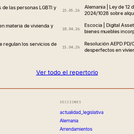
Alemania | Ley de 12 
 de las personas LGBTI y
23.05.26
2024/1028 sobre alqui
Escocia | Digital Asse
n materia de vivienda y
18.04.26
bienes muebles incor
Resolución AEPD PD/
e regulan los servicios de
15.04.26
desperfectos en vivi
Ver todo el repertorio
SECCIONES
actualidad_legislativa
Alemania
Arrendamientos