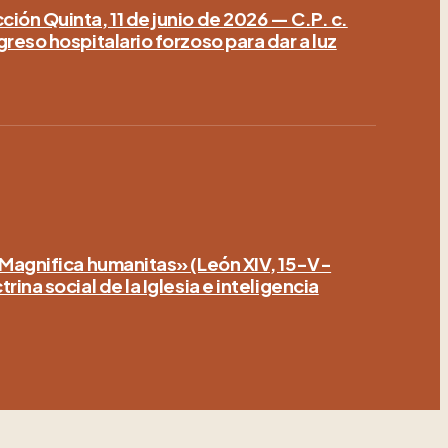
ión Quinta, 11 de junio de 2026 — C.P. c.
greso hospitalario forzoso para dar a luz
«Magnifica humanitas» (León XIV, 15-V-
rina social de la Iglesia e inteligencia