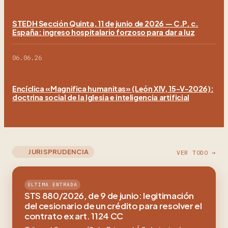
STEDH Sección Quinta, 11 de junio de 2026 — C.P. c.
España: ingreso hospitalario forzoso para dar a luz
06.06.26
Encíclica «Magnifica humanitas» (León XIV, 15-V-2026):
doctrina social de la Iglesia e inteligencia artificial
JURISPRUDENCIA
VER TODO →
ÚLTIMA ENTRADA
STS 880/2026, de 9 de junio: legitimación
del cesionario de un crédito para resolver el
contrato ex art. 1124 CC