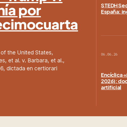
nía por
STEDH Secc
España: in
Decimocuarta
 of the United States,
06.06.26
 et al. v. Barbara, et al.,
, dictada en certiorari
Encíclica 
2026): doct
artificial