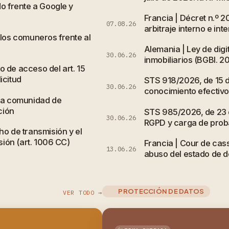
do frente a Google y
Francia | Décret n.º 
07.08.26
arbitraje interno e int
 los comuneros frente al
Alemania | Ley de digi
30.06.26
inmobiliarios (BGBl. 20
 de acceso del art. 15
icitud
STS 918/2026, de 15 de
30.06.26
conocimiento efectivo 
 la comunidad de
ción
STS 985/2026, de 23 d
30.06.26
RGPD y carga de probar
ho de transmisión y el
sión (art. 1006 CC)
Francia | Cour de cass
13.06.26
abuso del estado de de
PROTECCIÓN DE DATOS
VER TODO →