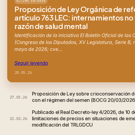
ÚLTIMA ENTRADA
Proposición de Ley Orgánica de re
artículo 763 LEC: internamientos no
razón de salud mental
Identificación de la iniciativa El Boletín Oficial de las
(Congreso de los Diputados, XV Legislatura, Serie B, 
mayo de 2026; cve…
Seguir leyendo
28.05.26
Proposición de Ley sobre crioconservación d
27.03.26
con el régimen del semen (BOCG 20/03/2026
Publicado el Real Decreto-ley 4/2026, de 10 d
limitaciones de precios en situaciones de em
13.02.26
modificación del TRLGDCU