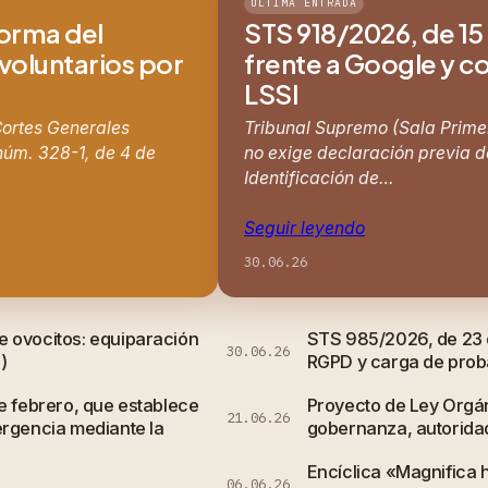
ÚLTIMA ENTRADA
forma del
STS 918/2026, de 15 
 voluntarios por
frente a Google y co
LSSI
 Cortes Generales
Tribunal Supremo (Sala Primer
núm. 328-1, de 4 de
no exige declaración previa de
Identificación de…
Seguir leyendo
30.06.26
e ovocitos: equiparación
STS 985/2026, de 23 d
30.06.26
)
RGPD y carga de probar
e febrero, que establece
Proyecto de Ley Orgán
21.06.26
ergencia mediante la
gobernanza, autorida
Encíclica «Magnifica 
06.06.26