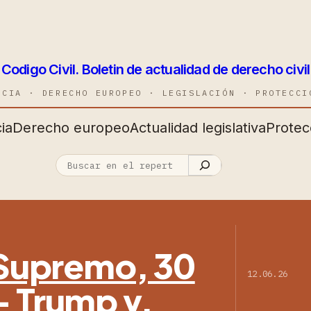
Codigo Civil. Boletin de actualidad de derecho civil
NCIA · DERECHO EUROPEO · LEGISLACIÓN · PROTECCI
ia
Derecho europeo
Actualidad legislativa
Protec
l Supremo, 30
12.06.26
— Trump v.