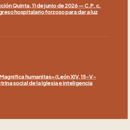
ión Quinta, 11 de junio de 2026 — C.P. c.
greso hospitalario forzoso para dar a luz
«Magnifica humanitas» (León XIV, 15-V-
rina social de la Iglesia e inteligencia