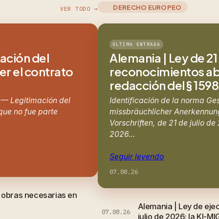
DERECHO EUROPEO
VER TODO →
ÚLTIMA ENTRADA
mación del
Alemania | Ley de 21 
er el contrato
reconocimientos abu
redacción del § 159
 — Legitimación del
Identificación de la norma Ge
 que no fue parte
missbräuchlicher Anerkennung
Vorschriften, de 21 de julio d
2026…
Seguir leyendo
07.08.26
e obras necesarias en
Alemania | Ley de eje
07.08.26
julio de 2026: la KI-MI