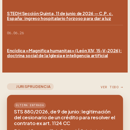
STEDH Sección Quinta, 11 de junio de 2026 — C.P. c.
España: ingreso hospitalario forzoso para dar a luz
06.06.26
Encíclica «Magnifica humanitas» (León XIV, 15-V-2026):
doctrina social de la Iglesia e inteligencia artificial
JURISPRUDENCIA
VER TODO →
ÚLTIMA ENTRADA
STS 880/2026, de 9 de junio: legitimación
del cesionario de un crédito para resolver el
contrato ex art. 1124 CC