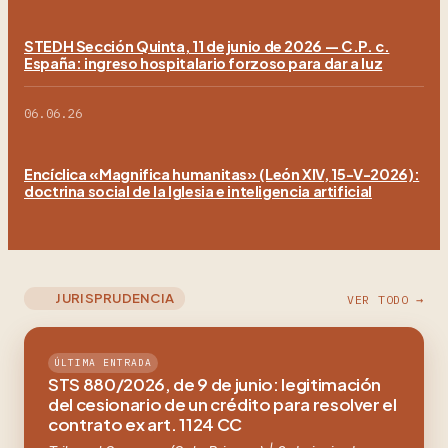
STEDH Sección Quinta, 11 de junio de 2026 — C.P. c.
España: ingreso hospitalario forzoso para dar a luz
06.06.26
Encíclica «Magnifica humanitas» (León XIV, 15-V-2026):
doctrina social de la Iglesia e inteligencia artificial
JURISPRUDENCIA
VER TODO →
ÚLTIMA ENTRADA
STS 880/2026, de 9 de junio: legitimación
del cesionario de un crédito para resolver el
contrato ex art. 1124 CC