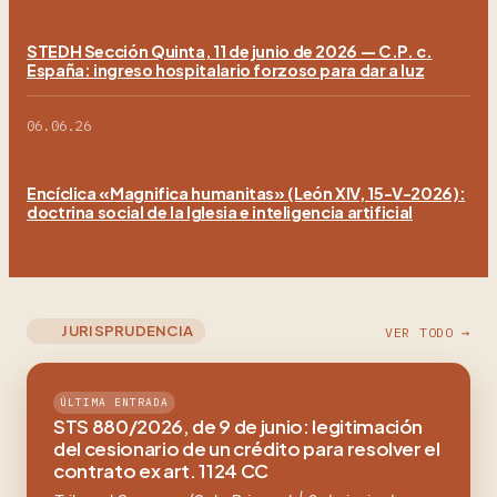
STEDH Sección Quinta, 11 de junio de 2026 — C.P. c.
España: ingreso hospitalario forzoso para dar a luz
06.06.26
Encíclica «Magnifica humanitas» (León XIV, 15-V-2026):
doctrina social de la Iglesia e inteligencia artificial
JURISPRUDENCIA
VER TODO →
ÚLTIMA ENTRADA
STS 880/2026, de 9 de junio: legitimación
del cesionario de un crédito para resolver el
contrato ex art. 1124 CC