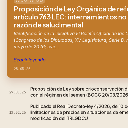
ÚLTIMA ENTRADA
Proposición de Ley Orgánica de re
artículo 763 LEC: internamientos no
razón de salud mental
Identificación de la iniciativa El Boletín Oficial de las
(Congreso de los Diputados, XV Legislatura, Serie B, 
mayo de 2026; cve…
Seguir leyendo
28.05.26
Proposición de Ley sobre crioconservación d
27.03.26
con el régimen del semen (BOCG 20/03/2026
Publicado el Real Decreto-ley 4/2026, de 10 d
limitaciones de precios en situaciones de em
13.02.26
modificación del TRLGDCU