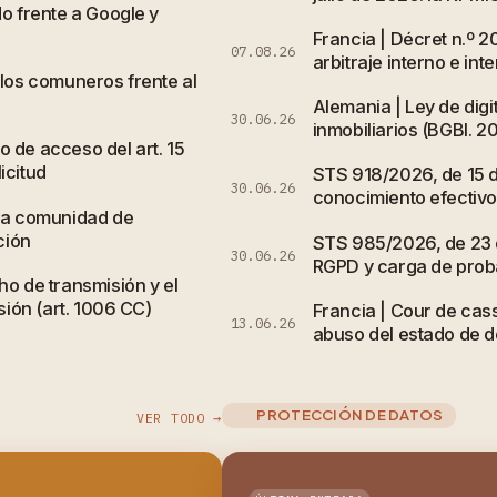
do frente a Google y
Francia | Décret n.º 
07.08.26
arbitraje interno e int
 los comuneros frente al
Alemania | Ley de digi
30.06.26
inmobiliarios (BGBl. 20
 de acceso del art. 15
icitud
STS 918/2026, de 15 de
30.06.26
conocimiento efectivo 
 la comunidad de
ción
STS 985/2026, de 23 d
30.06.26
RGPD y carga de probar
ho de transmisión y el
sión (art. 1006 CC)
Francia | Cour de cass
13.06.26
abuso del estado de de
PROTECCIÓN DE DATOS
VER TODO →