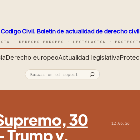
Codigo Civil. Boletin de actualidad de derecho civil
NCIA · DERECHO EUROPEO · LEGISLACIÓN · PROTECCI
ia
Derecho europeo
Actualidad legislativa
Protec
l Supremo, 30
12.06.26
— Trump v.