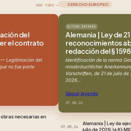
DERECHO EUROPEO
VER TODO →
ÚLTIMA ENTRADA
mación del
Alemania | Ley de 21 
er el contrato
reconocimientos abu
redacción del § 159
 — Legitimación del
Identificación de la norma Ge
 que no fue parte
missbräuchlicher Anerkennung
Vorschriften, de 21 de julio d
2026…
Seguir leyendo
07.08.26
e obras necesarias en
Alemania | Ley de eje
07.08.26
julio de 2026: la KI-MI