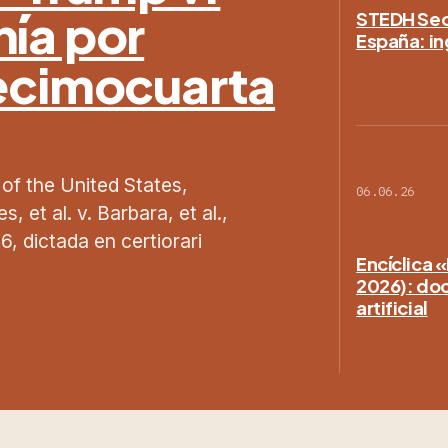
nía por
STEDH Secc
España: in
Decimocuarta
 of the United States,
06.06.26
 et al. v. Barbara, et al.,
, dictada en certiorari
Encíclica 
2026): doct
artificial