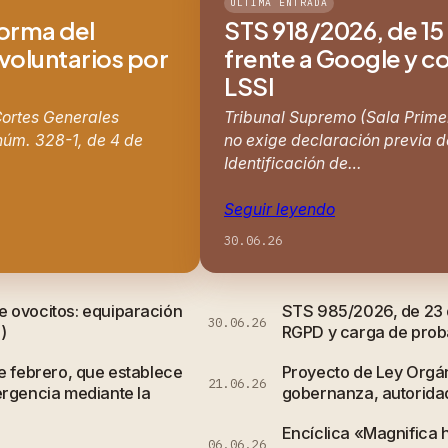
ÚLTIMA ENTRADA
forma del
STS 918/2026, de 15 
 voluntarios por
frente a Google y co
LSSI
 Cortes Generales
Tribunal Supremo (Sala Primer
núm. 328-1, de 4 de
no exige declaración previa de
Identificación de…
Seguir leyendo
30.06.26
e ovocitos: equiparación
STS 985/2026, de 23 d
30.06.26
)
RGPD y carga de probar
e febrero, que establece
Proyecto de Ley Orgán
21.06.26
ergencia mediante la
gobernanza, autorida
Encíclica «Magnifica 
06.06.26