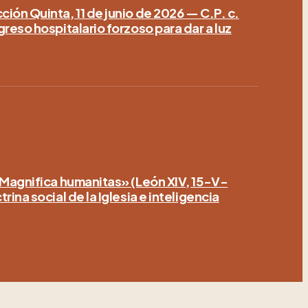
ión Quinta, 11 de junio de 2026 — C.P. c.
greso hospitalario forzoso para dar a luz
«Magnifica humanitas» (León XIV, 15-V-
rina social de la Iglesia e inteligencia