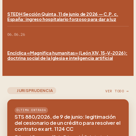
STEDH Sección Quinta, 11 de junio de 2026 — C.P. c.
España: ingreso hospitalario forzoso para dar a luz
06.06.26
Encíclica «Magnifica humanitas» (León XIV, 15-V-2026):
doctrina social de la Iglesia e inteligencia artificial
JURISPRUDENCIA
VER TODO →
ÚLTIMA ENTRADA
STS 880/2026, de 9 de junio: legitimación
del cesionario de un crédito para resolver el
contrato ex art. 1124 CC