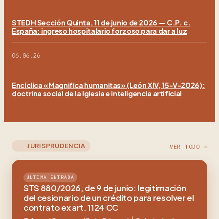
STEDH Sección Quinta, 11 de junio de 2026 — C.P. c.
España: ingreso hospitalario forzoso para dar a luz
06.06.26
Encíclica «Magnifica humanitas» (León XIV, 15-V-2026):
doctrina social de la Iglesia e inteligencia artificial
JURISPRUDENCIA
VER TODO →
ÚLTIMA ENTRADA
STS 880/2026, de 9 de junio: legitimación
del cesionario de un crédito para resolver el
contrato ex art. 1124 CC